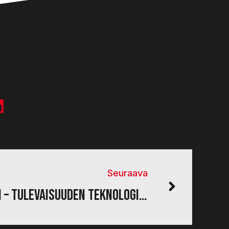
Seuraava
Maslog Oy:n osakeanti – Tulevaisuuden teknologia, jota suojaa patentti