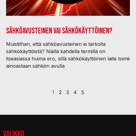
Sähköavusteinen vai sähkökäyttöinen?
Muistithan, että sähköavusteinen ei tarkoita
sähkökäyttöistä? Näillä kahdella termillä on
itseasiassa huima ero, sillä sähkökäyttöinen laite toimii
ainoastaan sähkön avulla
1
2
3
4
5
VALIKKO