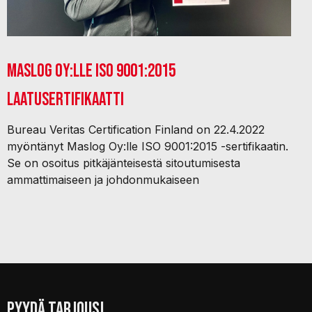
Maslog Oy:lle ISO 9001:2015
laatusertifikaatti
Bureau Veritas Certification Finland on 22.4.2022
myöntänyt Maslog Oy:lle ISO 9001:2015 -sertifikaatin.
Se on osoitus pitkäjänteisestä sitoutumisesta
ammattimaiseen ja johdonmukaiseen
PYYDÄ TARJOUS!