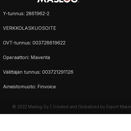
Y-tunnus: 2861962-2
VERKKOLASKUOSOITE
OVT-tunnus: 003728619622
Operaattori: Maventa
Välittäjän tunnus: 003721291126
Aineistomuoto: Finvoice
© 2022 Maslog Oy | Created and Globalized by
Export Make