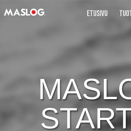
ETUSIVU
TUO
MASL
START