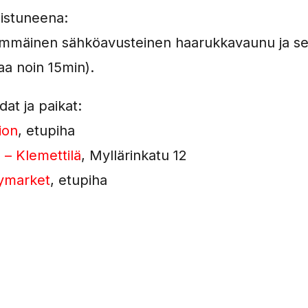
istuneena:
immäinen sähköavusteinen haarukkavaunu ja se
aa noin 15min).
at ja paikat:
ion
, etupiha
– Klemettilä
, Myllärinkatu 12
tymarket
, etupiha