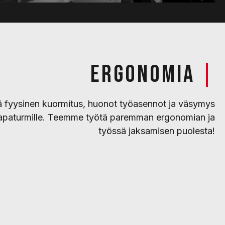
ERGONOMIA
|
vä fyysinen kuormitus, huonot työasennot ja väsymys
ötapaturmille. Teemme työtä paremman ergonomian ja
työssä jaksamisen puolesta!