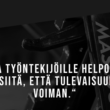
 TYÖNTEKIJÖILLE HELP
IITÄ, ETTÄ TULEVAISU
VOIMAN.“