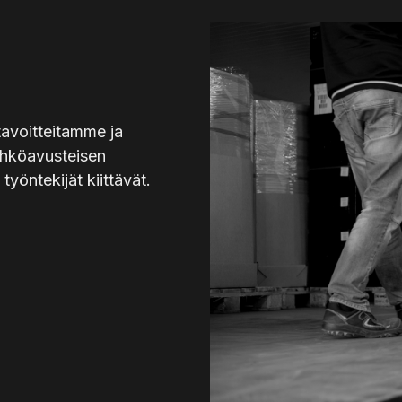
tavoitteitamme ja
ähköavusteisen
yöntekijät kiittävät.