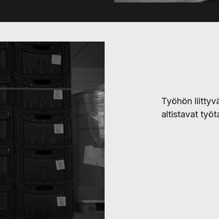
Työhön liitty
altistavat ty