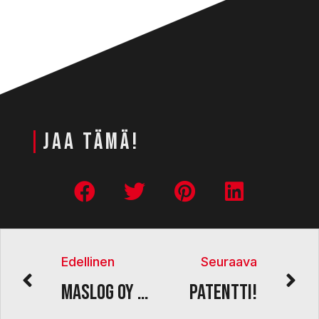
|
JAA TÄMÄ!
Edellinen
Seuraava
Maslog Oy mukana Kasvu Open -finaalissa!
Patentti!