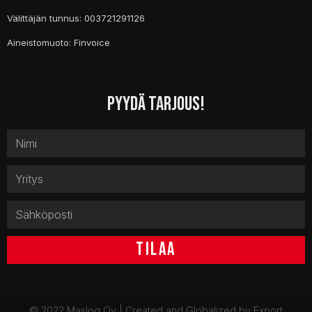
Välittäjän tunnus: 003721291126
Aineistomuoto: Finvoice
PYYDÄ TARJOUS!
TILAA
© 2022 Maslog Oy | Created and Globalized by
Export