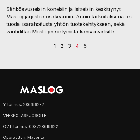
Sähköavusteisiin koneisiin ja laitteisiin keskittynyt
Maslog järjestää osakeannin. Annin tarkoituksena on
tuoda lisärahoitusta yhtiön tuotekehitykseen, sekä
vauhdittaa Maslogin siirtymistä kansainvälisille
1
2
3
4
5
Y-tunnus: 2861962-2
VERKKOLASKUOSOITE
OVT-tunnus: 003728619622
Operaattori: Maventa