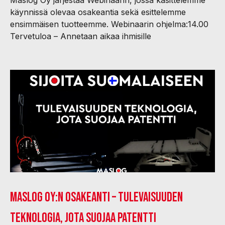
Maslog Oy järjestää Webinaarin, jossa käsittelemme
käynnissä olevaa osakeantia sekä esittelemme
ensimmäisen tuotteemme. Webinaarin ohjelma:14.00
Tervetuloa – Annetaan aikaa ihmisille
Maslog Oy:n osakeanti – Tulevaisuuden
teknologia, jota suojaa patentti