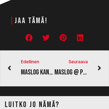
|
JAA TÄMÄ!
Edellinen
Seuraava
Maslog kansainvälistyy
Maslog @ Power Truck Show 2021
Luitko jo nämä?