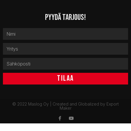
PYYDÄ TARJOUS!
TILAA
© 2022 Maslog Oy | Created and Globalized by
Export
Maker