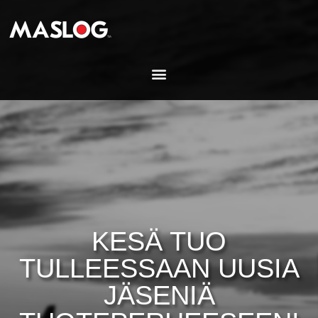
KESÄ TUO
TULLEESSAAN UUSIA
JÄSENIÄ