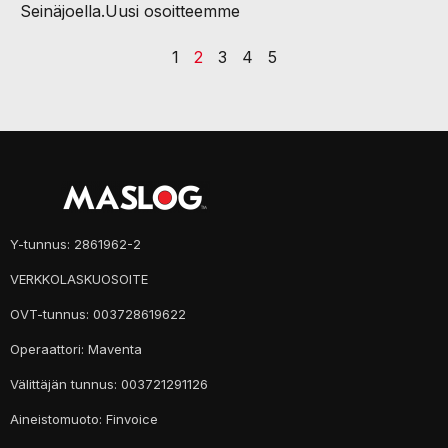
Seinäjoella.Uusi osoitteemme
1
2
3
4
5
Y-tunnus: 2861962-2
VERKKOLASKUOSOITE
OVT-tunnus: 003728619622
Operaattori: Maventa
Välittäjän tunnus: 003721291126
Aineistomuoto: Finvoice